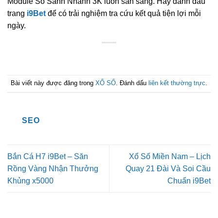
Module So Sánh Nhanh 3K luôn sẵn sàng. Hãy đánh dấu
trang
i9Bet
để có trải nghiệm tra cứu kết quả tiện lợi mỗi
ngày.
Bài viết này được đăng trong
XỔ SỐ
. Đánh dấu
liên kết thường trực
.
SEO
Bắn Cá H7 i9Bet – Săn
Xổ Số Miền Nam – Lịch
Rồng Vàng Nhận Thưởng
Quay 21 Đài Và Soi Cầu
Khủng x5000
Chuẩn i9Bet