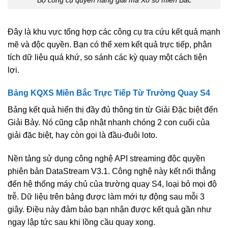
Đây là khu vực tổng hợp các công cụ tra cứu kết quả mạnh
mẽ và độc quyền. Bạn có thể xem kết quả trực tiếp, phân
tích dữ liệu quá khứ, so sánh các kỳ quay một cách tiện
lợi.
Bảng KQXS Miền Bắc Trực Tiếp Từ Trường Quay S4
Bảng kết quả hiển thị đầy đủ thông tin từ Giải Đặc biệt đến
Giải Bảy. Nó cũng cập nhật nhanh chóng 2 con cuối của
giải đặc biệt, hay còn gọi là đầu-đuôi loto.
Nền tảng sử dụng công nghệ API streaming độc quyền
phiên bản DataStream V3.1. Công nghệ này kết nối thẳng
đến hệ thống máy chủ của trường quay S4, loại bỏ mọi độ
trễ. Dữ liệu trên bảng được làm mới tự động sau mỗi 3
giây. Điều này đảm bảo bạn nhận được kết quả gần như
ngay lập tức sau khi lồng cầu quay xong.