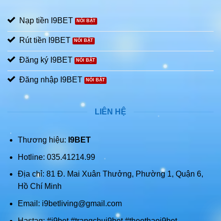
Nạp tiền I9BET
Rút tiền I9BET
Đăng ký I9BET
Đăng nhập I9BET
LIÊN HỆ
Thương hiệu:
I9BET
Hotline: 035.41214.99
Địa chỉ: 81 Đ. Mai Xuân Thưởng, Phường 1, Quận 6,
Hồ Chí Minh
Email:
i9betliving@gmail.com
Hastag: #i9bet #trangchui9bet #theothaoi9bet