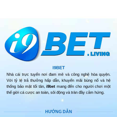
Số
Phân
Nét
Online
Tích
Tại
i9Bet
Dữ
i9Bet
|
Liệu
Tỷ
Hơn
Lệ
1500
1
Kỳ
Ăn
Quay
99
Trả
Thưởng
5
Phút
I9BET
Nhà cái trực tuyến nơi đam mê và công nghệ hòa quyện.
Với tỷ lệ trả thưởng hấp dẫn, khuyến mãi bùng nổ và hệ
thống bảo mật tối tân,
i9bet
mang đến cho người chơi một
thế giới cá cược an toàn, sôi động và tràn đầy cảm hứng.
HƯỚNG DẪN