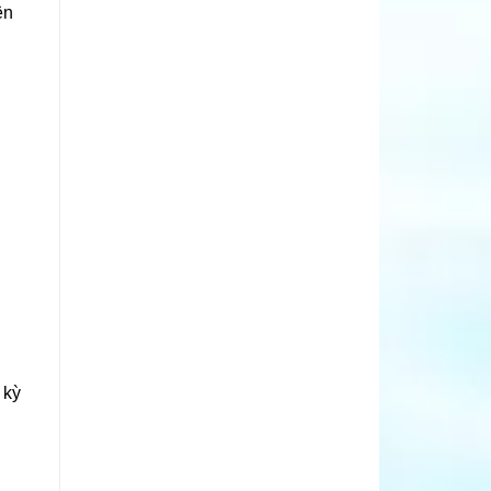
ện
 kỳ