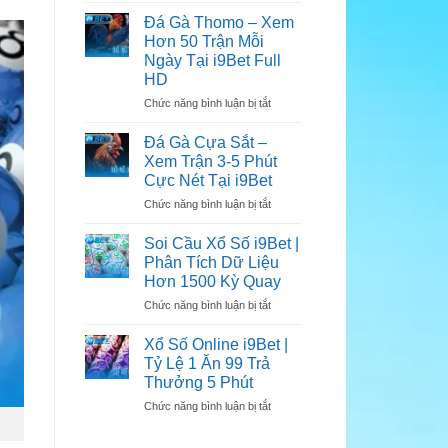
Full
Gà
Đá Gà Thomo – Xem
HD
Campuchia
Hơn 50 Trận Mỗi
Với
|
Ngày Tại i9Bet Full
3
Xem
HD
Kèo
Live
Cược
Full
Chức năng bình luận bị tắt
ở
HD
Đá
Công
Gà
Đá Gà Cựa Sắt –
Nghệ
Thomo
Xem Trận 3-5 Phút
V3-
–
Cực Nét Tại i9Bet
1
Xem
Chức năng bình luận bị tắt
Tại
ở
Hơn
i9Bet
Đá
50
Gà
Trận
Soi Cầu Xổ Số i9Bet |
Cựa
Mỗi
Phân Tích Dữ Liệu
Sắt
Ngày
Hơn 1500 Kỳ Quay
–
Tại
Chức năng bình luận bị tắt
ở
Xem
i9Bet
Soi
Trận
Full
Cầu
3-
HD
Xổ Số Online i9Bet |
Xổ
5
Tỷ Lệ 1 Ăn 99 Trả
Số
Phút
Thưởng 5 Phút
i9Bet
Cực
Chức năng bình luận bị tắt
ở
|
Nét
Xổ
Phân
Tại
Số
Tích
i9Bet