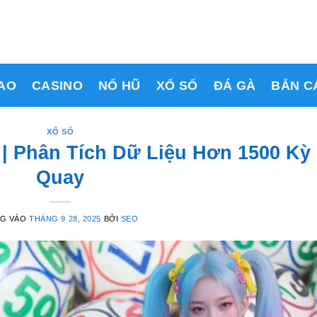
AO
CASINO
NỔ HŨ
XỔ SỐ
ĐÁ GÀ
BẮN C
XỔ SỐ
 | Phân Tích Dữ Liệu Hơn 1500 Kỳ
Quay
G VÀO
THÁNG 9 28, 2025
BỞI
SEO