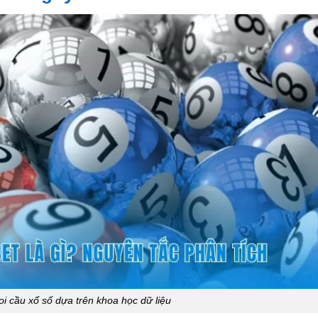
oi cầu xổ số dựa trên khoa học dữ liệu