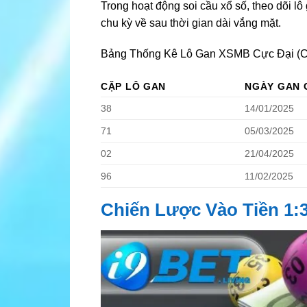
Trong hoạt động soi cầu xổ số, theo dõi lô
chu kỳ về sau thời gian dài vắng mặt.
Bảng Thống Kê Lô Gan XSMB Cực Đại (Cậ
CẶP LÔ GAN
NGÀY GAN 
38
14/01/2025
71
05/03/2025
02
21/04/2025
96
11/02/2025
Chiến Lược Vào Tiền 1:3