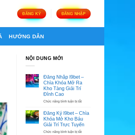
ĐĂNG KÝ
ĐĂNG NHẬP
Á
HƯỚNG DẪN
NỘI DUNG MỚI
Đăng Nhập I9bet –
Chìa Khóa Mở Ra
Kho Tàng Giải Trí
Đỉnh Cao
Chức năng bình luận bị tắt
ở
Đăng
Nhập
Đăng Ký I9bet – Chìa
I9bet
Khóa Mở Kho Báu
–
Giải Trí Trực Tuyến
Chìa
Chức năng bình luận bị tắt
ở
Khóa