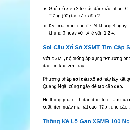
Ghép lô xiên 2 từ các đài khác nhau: C
Trăng (90) tạo cặp xiên 2.
Kỹ thuật nuôi dàn đề 24 khung 3 ngày: 
khung 3 ngày với tỷ lệ vốn 1:2:4.
Soi Cầu Xổ Số XSMT Tìm Cặp S
Với XSMT, hệ thống áp dụng “Phương pháp 
đặc thù khu vực này.
Phương pháp
soi cầu xổ số
này lấy kết q
Quảng Ngãi cùng ngày để tạo cặp đẹp.
Hệ thống phân tích đầu đuôi loto câm của 
xuất hiện ngày mai rất cao. Tập trung các 
Thống Kê Lô Gan XSMB 100 Ng