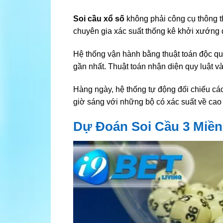
Soi cầu xổ số
không phải công cụ thông t
chuyên gia xác suất thống kê khởi xướng 
Hệ thống vận hành bằng thuật toán độc qu
gần nhất. Thuật toán nhận diện quy luật 
Hàng ngày, hệ thống tự động đối chiếu các
giờ sáng với những bộ có xác suất về cao 
Dự Đoán Soi Cầu 3 Miề