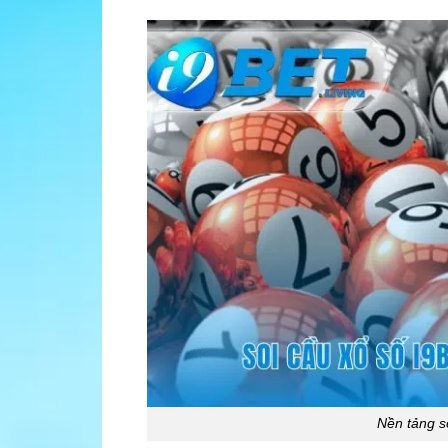
Nền tảng s