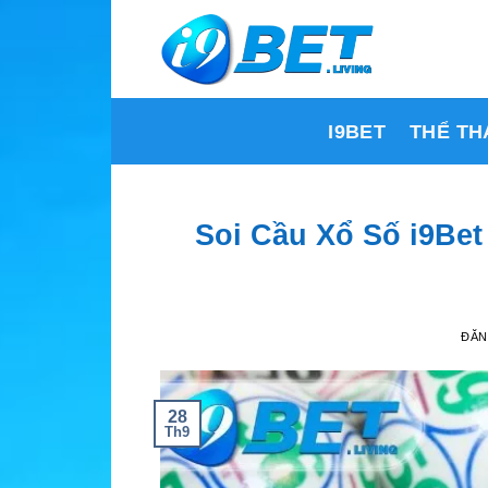
Bỏ
qua
nội
dung
I9BET
THỂ TH
Soi Cầu Xổ Số i9Bet
ĐĂN
28
Th9