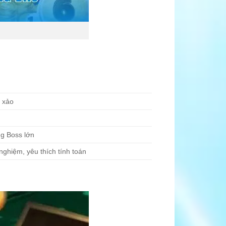
h xảo
ng Boss lớn
nghiệm, yêu thích tính toán