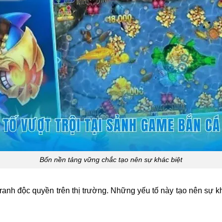
Bốn nền tảng vững chắc tạo nên sự khác biệt
ranh độc quyền trên thị trường. Những yếu tố này tạo nên sự k