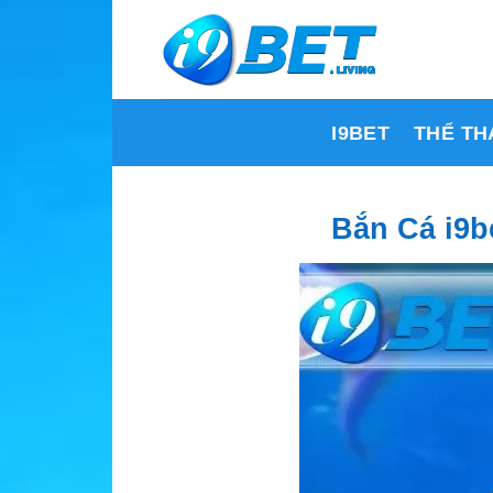
Bỏ
qua
nội
dung
I9BET
THỂ TH
Bắn Cá i9b