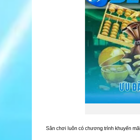
Sân chơi luôn có chương trình khuyến mãi 