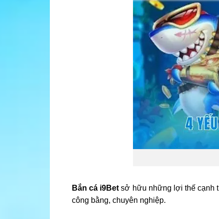
Bắn cá i9Bet
sở hữu những lợi thế cạnh t
công bằng, chuyên nghiệp.