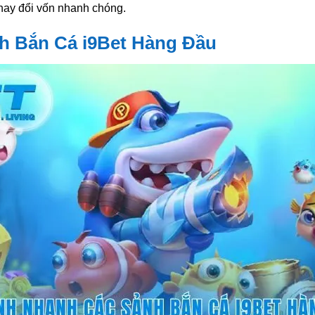
thay đổi vốn nhanh chóng.
h Bắn Cá i9Bet Hàng Đầu