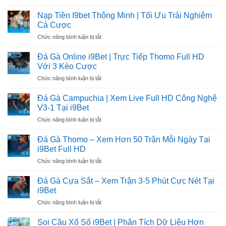
Rút
Khóa
Giải
tiền
Nạp Tiền I9bet Thông Minh | Tối Ưu Trải Nghiệm
Mở
Trí
i9bet
Kho
Cá Cược
Đỉnh
–
Báu
Cao
Chức năng bình luận bị tắt
ở
Bí
Giải
Nạp
quyết
Trí
Tiền
Đá Gà Online i9Bet | Trực Tiếp Thomo Full HD
vàng
Trực
I9bet
để
Với 3 Kèo Cược
Tuyến
Thông
rinh
Chức năng bình luận bị tắt
ở
Minh
thưởng
Đá
|
nhanh,
Gà
Đá Gà Campuchia | Xem Live Full HD Công Nghệ
Tối
an
Online
Ưu
V3-1 Tại i9Bet
toàn
i9Bet
Trải
Chức năng bình luận bị tắt
ở
|
Nghiệm
Đá
Trực
Cá
Gà
Đá Gà Thomo – Xem Hơn 50 Trận Mỗi Ngày Tại
Tiếp
Cược
Campuchia
Thomo
i9Bet Full HD
|
Full
Chức năng bình luận bị tắt
ở
Xem
HD
Đá
Live
Với
Gà
Đá Gà Cựa Sắt – Xem Trận 3-5 Phút Cực Nét Tại
Full
3
Thomo
HD
i9Bet
Kèo
–
Công
Cược
Chức năng bình luận bị tắt
ở
Xem
Nghệ
Đá
Hơn
V3-
Gà
Soi Cầu Xổ Số i9Bet | Phân Tích Dữ Liệu Hơn
50
1