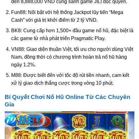
đến 8,888,000 VND cùng sảnh game JILI độc quyền.
Fun88: Nổi bật với hệ thống Jackpot lũy tiến “Mega
Cash” với giá trị khởi điểm từ 2 tỷ VND.
BK8: Cung cấp hơn 1,500+ đầu game nổ hũ, đặc biệt là
các game từ nhà phát triển Pragmatic Play.
VN88: Giao diện thuần Việt, tối ưu cho người dùng Việt
Nam, đồng thời có chương trình hoàn trả nổ hũ hàng
ngày 1.2%.
M88: Được biết đến với tốc độ rút tiền nhanh, cam kết
xử lý giao dịch thắng cược trong vòng 10 phút.
Bí Quyết Chơi Nổ Hũ Online Từ Các Chuyên
Gia