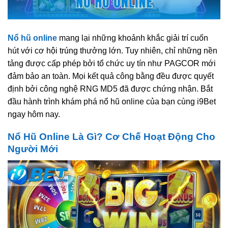
Nổ hũ online
mang lại những khoảnh khắc giải trí cuốn
hút với cơ hội trúng thưởng lớn. Tuy nhiên, chỉ những nền
tảng được cấp phép bởi tổ chức uy tín như PAGCOR mới
đảm bảo an toàn. Mọi kết quả công bằng đều được quyết
định bởi công nghệ RNG MD5 đã được chứng nhận. Bắt
đầu hành trình khám phá nổ hũ online của bạn cùng i9Bet
ngay hôm nay.
Nổ Hũ Online Là Gì? Cơ Chế Hoạt Động Cho
Người Mới