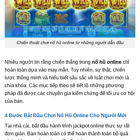
Chiến thuật chơi nổ hũ online từ những người dẫn đầu
Nhiều người tin rằng chiến thắng trong
nổ hũ online
chỉ
hoàn toàn dựa vào may mắn. Tuy nhiên, sự thật, chiến
lược thông minh và hiểu biết sâu sắc về luật chơi mới là
chìa khóa. Các mục tiếp theo sẽ tiết lộ những phương
pháp đã được các chuyên gia kiểm chứng để tối ưu cơ hội
của bạn.
4 Bước Bắt Đầu Chơi Nổ Hũ Online Cho Người Mới
Tại nhà cái, bắt đầu hành trình jackpot online thực sự rất
đơn giản. Bạn hoàn toàn có thể hoàn thành toàn bộ quá