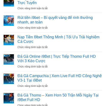
I9bet
Trực Tuyến
–
Chức năng bình luận bị tắt
ở
Chìa
Đăng
Khóa
Ký
Rút tiền i9bet – Bí quyết vàng để rinh thưởng
Mở
I9bet
Ra
nhanh, an toàn
–
Kho
Chức năng bình luận bị tắt
ở
Chìa
Tàng
Rút
Khóa
Giải
tiền
Nạp Tiền I9bet Thông Minh | Tối Ưu Trải Nghiệm
Mở
Trí
i9bet
Kho
Cá Cược
Đỉnh
–
Báu
Cao
Chức năng bình luận bị tắt
ở
Bí
Giải
Nạp
quyết
Trí
Tiền
Đá Gà Online i9Bet | Trực Tiếp Thomo Full HD
vàng
Trực
I9bet
để
Với 3 Kèo Cược
Tuyến
Thông
rinh
Chức năng bình luận bị tắt
ở
Minh
thưởng
Đá
|
nhanh,
Gà
Đá Gà Campuchia | Xem Live Full HD Công Nghệ
Tối
an
Online
Ưu
V3-1 Tại i9Bet
toàn
i9Bet
Trải
Chức năng bình luận bị tắt
ở
|
Nghiệm
Đá
Trực
Cá
Gà
Đá Gà Thomo – Xem Hơn 50 Trận Mỗi Ngày Tại
Tiếp
Cược
Campuchia
Thomo
i9Bet Full HD
|
Full
Chức năng bình luận bị tắt
ở