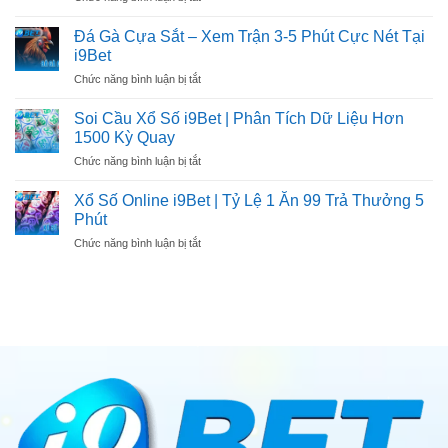
Xem
HD
Đá
Live
Với
Gà
Đá Gà Cựa Sắt – Xem Trận 3-5 Phút Cực Nét Tại
Full
3
Thomo
HD
i9Bet
Kèo
–
Công
Cược
Chức năng bình luận bị tắt
ở
Xem
Nghệ
Đá
Hơn
V3-
Gà
Soi Cầu Xổ Số i9Bet | Phân Tích Dữ Liệu Hơn
50
1
Cựa
Trận
1500 Kỳ Quay
Tại
Sắt
Mỗi
i9Bet
Chức năng bình luận bị tắt
ở
–
Ngày
Soi
Xem
Tại
Cầu
Xổ Số Online i9Bet | Tỷ Lệ 1 Ăn 99 Trả Thưởng 5
Trận
i9Bet
Xổ
3-
Phút
Full
Số
5
HD
Chức năng bình luận bị tắt
ở
i9Bet
Phút
Xổ
|
Cực
Số
Phân
Nét
Online
Tích
Tại
i9Bet
Dữ
i9Bet
|
Liệu
Tỷ
Hơn
Lệ
1500
1
Kỳ
Ăn
Quay
99
Trả
Thưởng